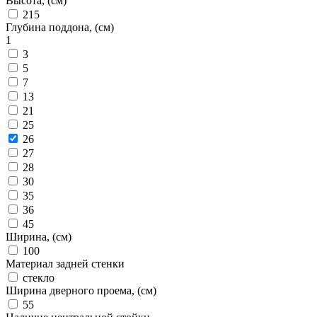
Высота, (см)
215
Глубина поддона, (см)
1
3
5
7
13
21
25
26
27
28
30
35
36
45
Ширина, (см)
100
Материал задней стенки
стекло
Ширина дверного проема, (см)
55