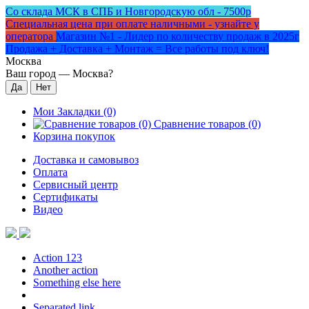
Со склада МСК в СПБ и Новгородскую обл - 7500р
Специальная цена при оплате наличными - узнайте у
оператора
Магазин №1 - Лидер по количеству продаж в 2025г
Продажа + Доставка + Монтаж = Все работы под ключ!
Москва
Ваш город —
Москва
?
Мои Закладки (0)
Сравнение товаров (0)
Корзина покупок
Доставка и самовывоз
Оплата
Сервисный центр
Сертификаты
Видео
Action 123
Another action
Something else here
Separated link