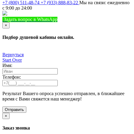
+7 (800) 511-48-74
+7 (933) 888-83-22
Мы на связи: ежедневно
с 9:00 до 24:00
Задать вопрос в WhatsApp
+7 (933) 888-8322
Позвонить
×
Подбор душевой кабины онлайн.
Вернуться
Start Over
Имя:
Телефон:
Результат Вашего опроса успешно отправлен, в ближайшее
время с Вами свяжется наш менеджер!
×
Заказ звонка