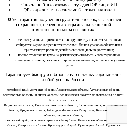
Оплата по банковскому счету - для ЮР лиц и ИП
QR-код - оплата по системе быстрых платежей
100% - гарантия получения груза точно в срок, с гарантией
сохранности, перевозки застрахованы «с полной
ответственностью за все риски».
жесткая упаковка - применяется для хрупких грузов из стекла, из доски
собирается каркас и скрепляется гвоздями. Данная упаковка обязательная
при транспортировке изделий из стекла на дальние расстояния;
полное страхование груза на фактическую стоимость - гарантированное
возмещение убытков, связанных с транспортировкой, недостачей или утратой
груза.
Гарантируем быструю и безопасную покупку
с доставкой в
любой уголок России.
Алтайский край; Амурская область; Архангельская область; Астраханская область;
Белгородская область; Брянская область; Владимирская область; Волгоградская область;
Вологодская область;
Воронежская область; Еврейская автономная область; Забайкальский край; Ивановская
область; Иркутская область; Кабардино-Балкарская Республика; Калининградская
область; Калужская область;
Камчатский край; Карачаево-Черкесская Республика; Кемеровская область; Кировская
область; Костромская область; Краснодарский край; Красноярский край; Курганская