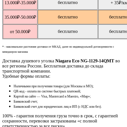
бесплатно
13.000
₽
-35.000
₽
+ 35
₽
/к
бесплатно
бесплатн
35.000
₽
-50.000
₽
бесплатно
бесплатн
от 50.000
₽
* - максимальное расстояние доставки от МКАД, далее по индивидуальной договоренности с
менеджером магазина
Доставка душевого уголка
Niagara Eco NG-1129-14QMT
во
все регионы России. Бесплатная доставка до склада
транспортной компании.
Удобные формы оплаты:
Наличными при получении товара (для Москвы и МО);
QR-код - оплата по системе быстрых платежей;
Картой на сайте — Visa, Mastercard и Maestro, «Мир»;
Банковский счет;
Банковский счет для юридических лиц и ИП (с НДС или без).
100% - гарантия получения груза точно в срок, с гарантией
сохранности, перевозки застрахованы «с полной
ответственностью за все риски».