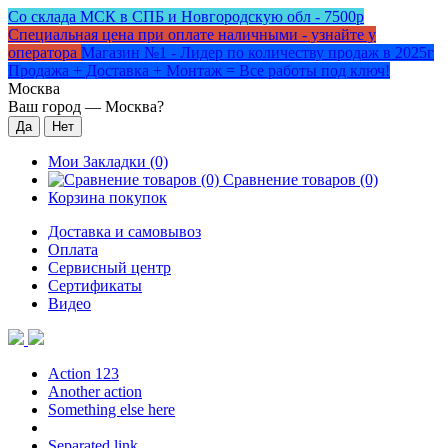
Со склада МСК в СПБ и Новгородскую обл - 7500р
Специальная цена при оплате наличными - узнайте у
оператора
Магазин №1 - Лидер по количеству продаж в 2025г
Продажа + Доставка + Монтаж = Все работы под ключ!
Москва
Ваш город —
Москва
?
Мои Закладки (0)
Сравнение товаров (0)
Корзина покупок
Доставка и самовывоз
Оплата
Сервисный центр
Сертификаты
Видео
Action 123
Another action
Something else here
Separated link