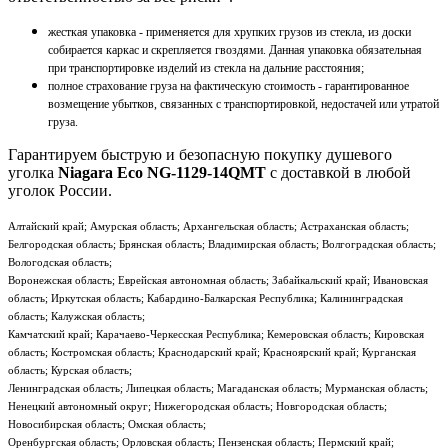
жесткая упаковка - применяется для хрупких грузов из стекла, из доски
собирается каркас и скрепляется гвоздями. Данная упаковка обязательная
при транспортировке изделий из стекла на дальние расстояния;
полное страхование груза на фактическую стоимость - гарантированное
возмещение убытков, связанных с транспортировкой, недостачей или утратой
груза.
Гарантируем быструю и безопасную покупку душевого
уголка
Niagara Eco NG-1129-14QMT
с доставкой в любой
уголок России.
Алтайский край; Амурская область; Архангельская область; Астраханская область;
Белгородская область; Брянская область; Владимирская область; Волгоградская область;
Вологодская область;
Воронежская область; Еврейская автономная область; Забайкальский край; Ивановская
область; Иркутская область; Кабардино-Балкарская Республика; Калининградская
область; Калужская область;
Камчатский край; Карачаево-Черкесская Республика; Кемеровская область; Кировская
область; Костромская область; Краснодарский край; Красноярский край; Курганская
область; Курская область;
Ленинградская область; Липецкая область; Магаданская область; Мурманская область;
Ненецкий автономный округ; Нижегородская область; Новгородская область;
Новосибирская область; Омская область;
Оренбургская область; Орловская область; Пензенская область; Пермский край;