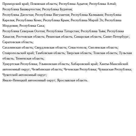
Приморский край; Псковская область; Республика Адыгея; Республика Алтай;
Республика Башкортостан; Республика Бурятия;
Республика Дагестан; Республика Ингушетия; Республика Калмыкия; Республика
Карелия; Республика Коми; Республика Крым; Республика Марий Эл; Республика
Мордовия; Республика Саха;
Республика Северная Осетия; Республика Татарстан; Республика Тыва; Республика
Хакасия; Ростовская область; Рязанская область; Самарская область; Санкт-Петербург;
Саратовская область;
Сахалинская область; Свердловская область; Севастополь; Смоленская область;
Ставропольский край; Тамбовская область; Тверская область; Томская область; Тульская
область; Тюменская область;
Удмуртская Республика; Ульяновская область; Хабаровский край; Ханты-Мансийский
автономный округ; Челябинская область; Чеченская Республика; Чувашская Республика;
Чукотский автономный округ;
Ямало-Ненецкий автономный округ; Ярославская область.